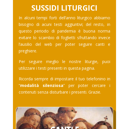
SUSSIDI LITURGICI
In alcuni tempi forti dell’anno liturgico abbiamo
bisogno di acuni testi aggiuntivi; del resto, in
questo periodo di pandemia è buona norma
evitare lo scambio di foglietti sfruttando invece
l’ausilio del web per poter seguire canti e
preghiere.
Per seguire meglio le nostre liturgie, puoi
utilizzare i testi presenti in questa pagina.
Ricorda sempre di impostare il tuo telefonino in
“
modalità silenziosa
” per poter cercare i
contenuti senza disturbare i presenti. Grazie.