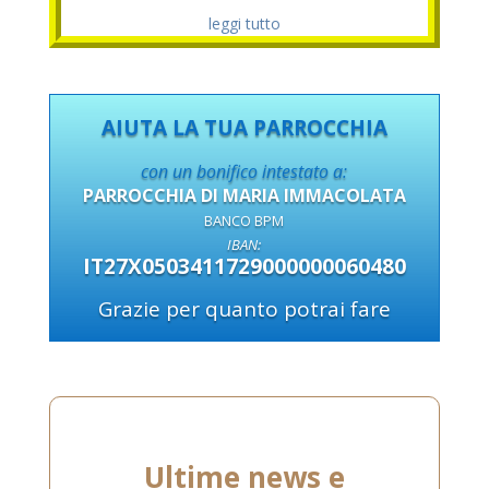
leggi tutto
AIUTA LA TUA PARROCCHIA
con un bonifico intestato a:
PARROCCHIA DI MARIA IMMACOLATA
BANCO BPM
IBAN:
IT27X0503411729000000060480
Grazie per quanto potrai fare
Ultime news e