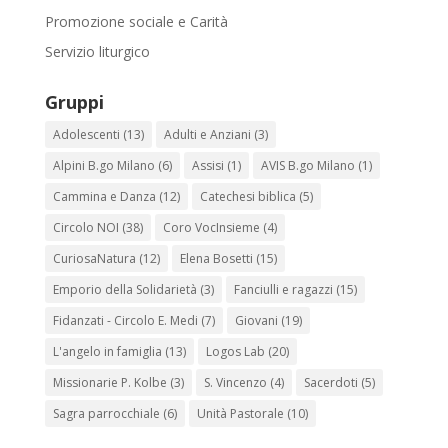
Promozione sociale e Carità
Servizio liturgico
Gruppi
Adolescenti
(13)
Adulti e Anziani
(3)
Alpini B.go Milano
(6)
Assisi
(1)
AVIS B.go Milano
(1)
Cammina e Danza
(12)
Catechesi biblica
(5)
Circolo NOI
(38)
Coro VocInsieme
(4)
CuriosaNatura
(12)
Elena Bosetti
(15)
Emporio della Solidarietà
(3)
Fanciulli e ragazzi
(15)
Fidanzati - Circolo E. Medi
(7)
Giovani
(19)
L'angelo in famiglia
(13)
Logos Lab
(20)
Missionarie P. Kolbe
(3)
S. Vincenzo
(4)
Sacerdoti
(5)
Sagra parrocchiale
(6)
Unità Pastorale
(10)