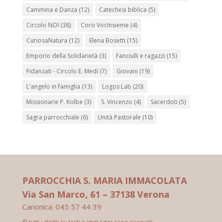
Cammina e Danza
(12)
Catechesi biblica
(5)
Circolo NOI
(38)
Coro VocInsieme
(4)
CuriosaNatura
(12)
Elena Bosetti
(15)
Emporio della Solidarietà
(3)
Fanciulli e ragazzi
(15)
Fidanzati - Circolo E. Medi
(7)
Giovani
(19)
L'angelo in famiglia
(13)
Logos Lab
(20)
Missionarie P. Kolbe
(3)
S. Vincenzo
(4)
Sacerdoti
(5)
Sagra parrocchiale
(6)
Unità Pastorale
(10)
PARROCCHIA S. MARIA IMMACOLATA
Via San Marco, 61 – 37138 Verona
Canonica: 045 57 44 39