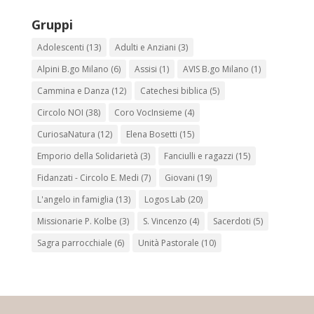
Gruppi
Adolescenti
(13)
Adulti e Anziani
(3)
Alpini B.go Milano
(6)
Assisi
(1)
AVIS B.go Milano
(1)
Cammina e Danza
(12)
Catechesi biblica
(5)
Circolo NOI
(38)
Coro VocInsieme
(4)
CuriosaNatura
(12)
Elena Bosetti
(15)
Emporio della Solidarietà
(3)
Fanciulli e ragazzi
(15)
Fidanzati - Circolo E. Medi
(7)
Giovani
(19)
L'angelo in famiglia
(13)
Logos Lab
(20)
Missionarie P. Kolbe
(3)
S. Vincenzo
(4)
Sacerdoti
(5)
Sagra parrocchiale
(6)
Unità Pastorale
(10)