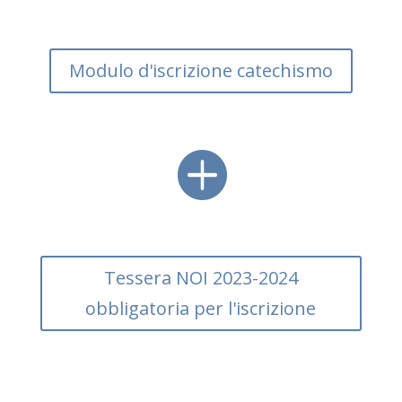
e
itt
at
e
ai
n
b
er
s
gr
l
di
o
A
a
vi
Modulo d'iscrizione catechismo
o
p
m
di
k
p

Tessera NOI 2023-2024
obbligatoria per l'iscrizione