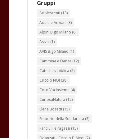
Gruppi
Adolescenti
(13)
Adulti e Anziani
(3)
Alpini B.go Milano
(6)
Assisi
(1)
AVIS B.go Milano
(1)
Cammina e Danza
(12)
Catechesi biblica
(5)
Circolo NOI
(38)
Coro VocInsieme
(4)
CuriosaNatura
(12)
Elena Bosetti
(15)
Emporio della Solidarietà
(3)
Fanciulli e ragazzi
(15)
Fidanzati - Circolo E. Medi
(7)