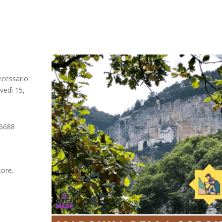
necessario
vedì 15,
 6688
tore.