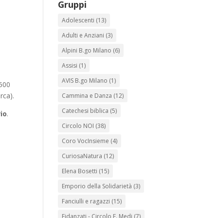
Gruppi
Adolescenti
(13)
Adulti e Anziani
(3)
o
Alpini B.go Milano
(6)
Assisi
(1)
AVIS B.go Milano
(1)
.500
rca).
Cammina e Danza
(12)
Catechesi biblica
(5)
io
.
Circolo NOI
(38)
Coro VocInsieme
(4)
CuriosaNatura
(12)
Elena Bosetti
(15)
Emporio della Solidarietà
(3)
Fanciulli e ragazzi
(15)
Fidanzati - Circolo E. Medi
(7)