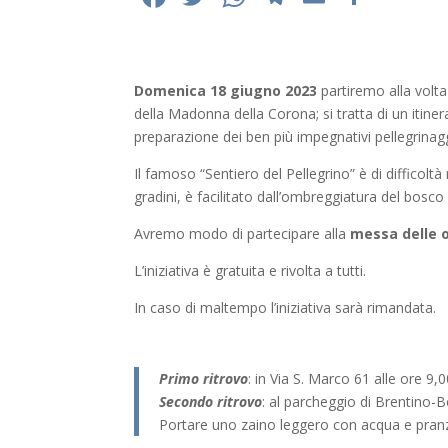
ac
w
h
el
m
o
e
itt
at
e
ai
n
b
er
s
gr
l
di
Domenica 18 giugno 2023
partiremo alla volta
o
A
a
vi
della Madonna della Corona; si tratta di un itiner
preparazione dei ben più impegnativi pellegrina
o
p
m
di
Il famoso “Sentiero del Pellegrino” è di difficolt
k
p
gradini, è
facilitato dall’ombreggiatura del bosco e
Avremo modo di partecipare alla
messa delle o
L’iniziativa è gratuita e rivolta a tutti.
In caso di maltempo l’iniziativa sarà rimandata.
Primo ritrovo
: in Via S. Marco 61 alle ore 9,0
Secondo ritrovo
: al parcheggio di Brentino-B
Portare uno zaino leggero con acqua e pranz